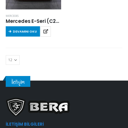
MERCEDES
Mercedes E-Seri (C207) E 320 Coupe (207.362) 2014-2016 Arası Hava Filtresi
DEVAMINI OKU
İletişim
İLETIŞIM BILGILERI