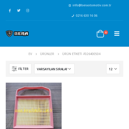
info@beraotomotiv.com.tr
0216 630 16 06
0
EV
ÜRÜNLER
ÜRÜN ETIKETI -
F026400504
FILTER