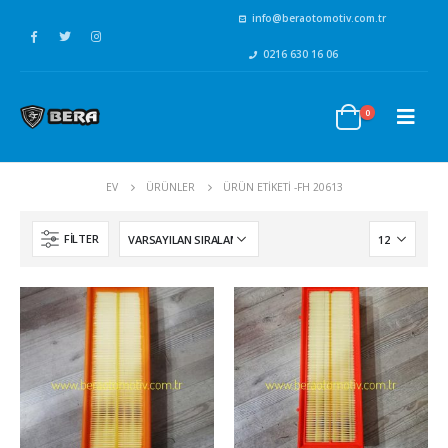
info@beraotomotiv.com.tr
0216 630 16 06
0
EV
ÜRÜNLER
ÜRÜN ETIKETI -
FH 20613
FILTER