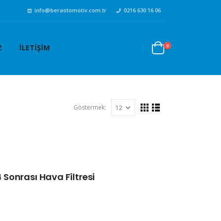
info@beraotomotiv.com.tr
0216 630 16 06
0
Z
İLETIŞIM
Göstermek:
4 Sonrası Hava Filtresi