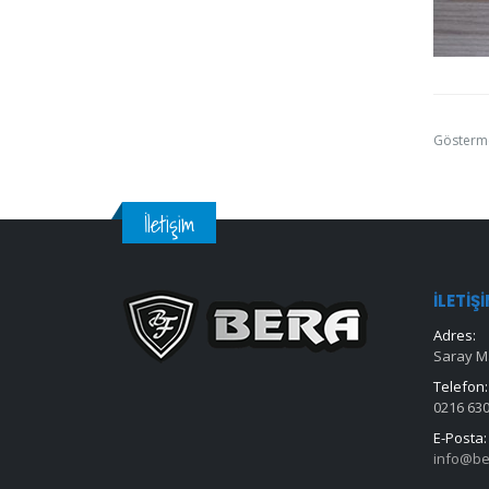
Gösterm
İletişim
İLETIŞ
Adres:
Saray Ma
Telefon:
0216 630
E-Posta:
info@be