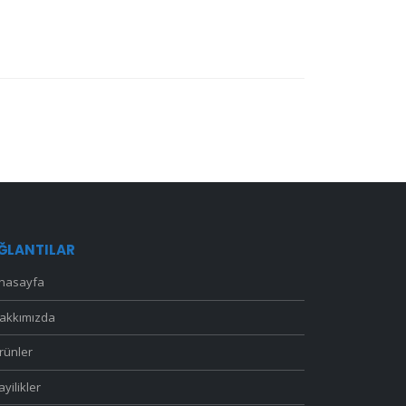
ĞLANTILAR
nasayfa
akkımızda
rünler
ayilikler