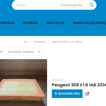
Tüm Kategoriler
KIMIZDA
ÜRÜNLER
BAYILIKLER
BANKA BILGILERIMI
EV
ÜRÜNLER
ÜRÜN ETIKETI -
FH 20631
la:
PEUGEOT
Peugeot 308 II 1.6 Hdi 201
DEVAMINI OKU