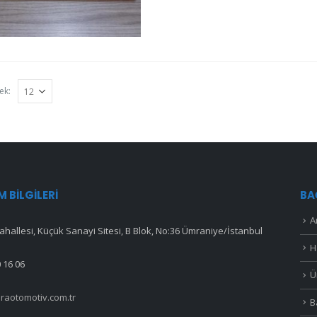
ek:
IM BILGILERI
BA
A
hallesi, Küçük Sanayi Sitesi, B Blok, No:36 Ümraniye/İstanbul
H
 16 06
Ü
raotomotiv.com.tr
B