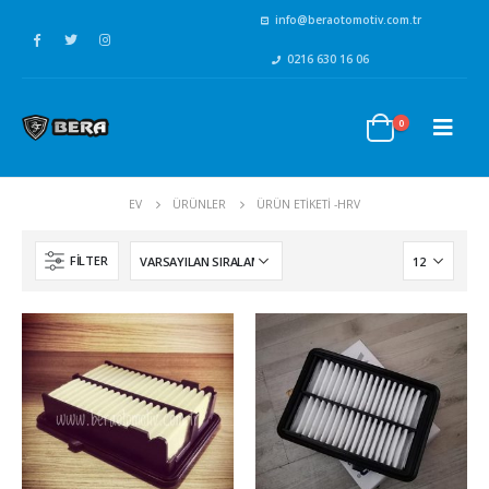
info@beraotomotiv.com.tr
0216 630 16 06
0
EV
ÜRÜNLER
ÜRÜN ETIKETI -
HRV
FILTER