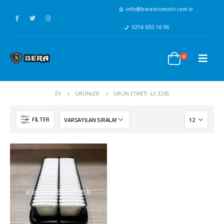
info@beraotomotiv.com.tr
0216 630 16 06
0
EV
ÜRÜNLER
ÜRÜN ETIKETI -
LX 3265
FILTER