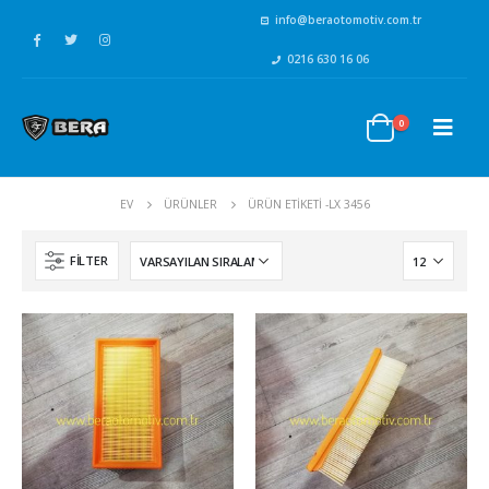
info@beraotomotiv.com.tr
0216 630 16 06
0
EV
ÜRÜNLER
ÜRÜN ETIKETI -
LX 3456
FILTER