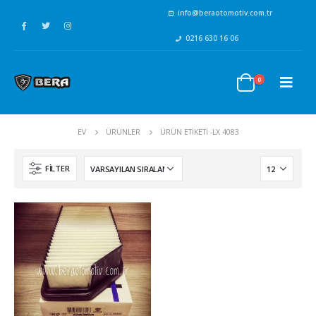
info@beraotomotiv.com.tr
0216 630 16 06
0
EV
ÜRÜNLER
ÜRÜN ETIKETI -
LX 4083
FILTER