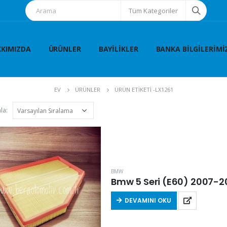
Tüm Kategoriler
KIMIZDA
ÜRÜNLER
BAYILIKLER
BANKA BILGILERIMI
EV
ÜRÜNLER
ÜRÜN ETIKETI -
LX1261
la:
BMW
Bmw 5 Seri (E60) 2007-201
DEVAMINI OKU