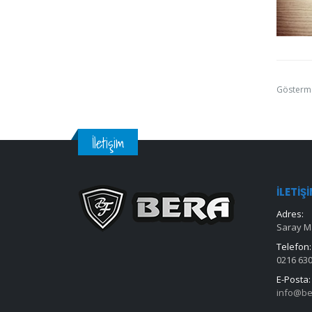
Gösterm
İletişim
İLETIŞ
Adres:
Saray Ma
Telefon:
0216 630
E-Posta:
info@be