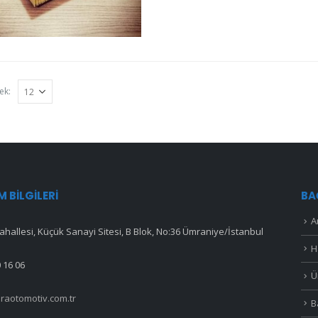
ek:
IM BILGILERI
BA
A
hallesi, Küçük Sanayi Sitesi, B Blok, No:36 Ümraniye/İstanbul
H
 16 06
Ü
raotomotiv.com.tr
B