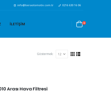
info@beraotomotiv.com.tr
0216 630 16 06
0
Z
İLETIŞIM
Göstermek:
0 Arası Hava Filtresi