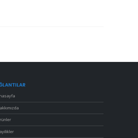
ĞLANTILAR
nasayfa
akkımızda
rünler
ayilikler