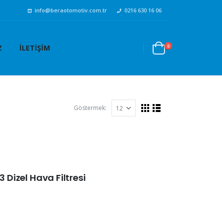
info@beraotomotiv.com.tr
0216 630 16 06
0
Z
İLETIŞIM
Göstermek:
3 Dizel Hava Filtresi