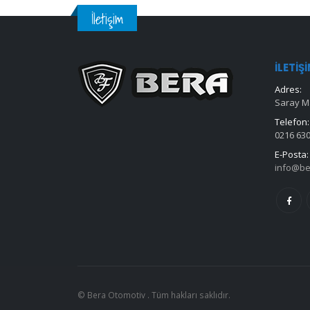
İletişim
İLETIŞ
Adres:
Saray Ma
Telefon:
0216 630
E-Posta:
info@be
© Bera Otomotiv . Tüm hakları saklıdır.