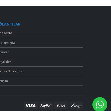
ĞLANTILAR
nasayfa
akkımızda
rünler
ayilikler
anka Bilgilerimiz
letişim