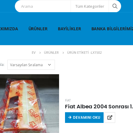
Tüm Kategoriler
KIMIZDA
ÜRÜNLER
BAYILIKLER
BANKA BILGILERIMI
EV
ÜRÜNLER
ÜRÜN ETIKETI -
LX1502
la:
FİAT
Fiat Albea 2004 Sonrası 1.
DEVAMINI OKU