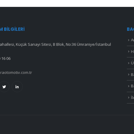
IM BILGILERI
BA
A
hallesi, Küçük Sanayi Sitesi, B Blok, No:36 Ümraniye/İstanbul
H
 16 06
Ü
raotomotiv.com.tr
B
B
İ