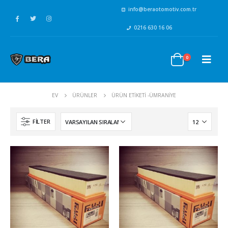
info@beraotomotiv.com.tr
0216 630 16 06
0
EV
ÜRÜNLER
ÜRÜN ETIKETI -
ÜMRANIYE
FILTER