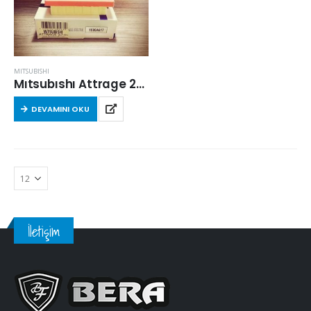
MITSUBISHI
Mıtsubıshı Attrage 2015 Sonrası 1.2 Benzinli Hava Filtresi
DEVAMINI OKU
İletişim