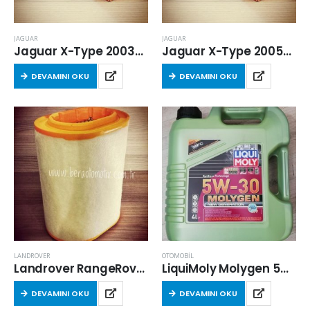
JAGUAR
JAGUAR
Jaguar X-Type 2003-2009 Arası 2.0 Dizel Hava Filtresi
Jaguar X-Type 2005-2009 Arası 2.2 Dizel Hava Filtresi
DEVAMINI OKU
DEVAMINI OKU
LANDROVER
OTOMOBİL
Landrover RangeRover III 02 – 05 Arası 4.4 V8 Benzinli Hava Filtresi
LiquiMoly Molygen 5w30 4 Lt
DEVAMINI OKU
DEVAMINI OKU