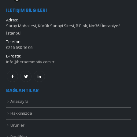
İLETIŞIM BILGILERI
Adres:
Saray Mahallesi, Küçük Sanayi Sitesi, B Blok, No:36 Ümraniye/
İstanbul
Telefon:
0216 630 16 06
E-Posta:
info@beraotomotiv.com.tr
BAĞLANTILAR
Anasayfa
Hakkımızda
Ürünler
Bayilikler