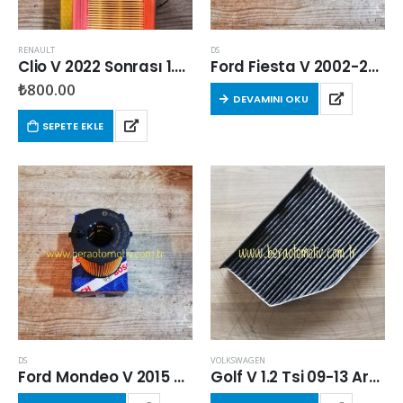
RENAULT
DS
Clio V 2022 Sonrası 1.6 E-Tech Hava Filtresi
Ford Fiesta V 2002-2012 Arası 1.4 Dizel Yağ Filtresi
₺
800.00
DEVAMINI OKU
SEPETE EKLE
DS
VOLKSWAGEN
Ford Mondeo V 2015 Sonrası 1.5 Yağ Filtresi
Golf V 1.2 Tsi 09-13 Arası Karbonlu Polen Filtresi (CBZ)