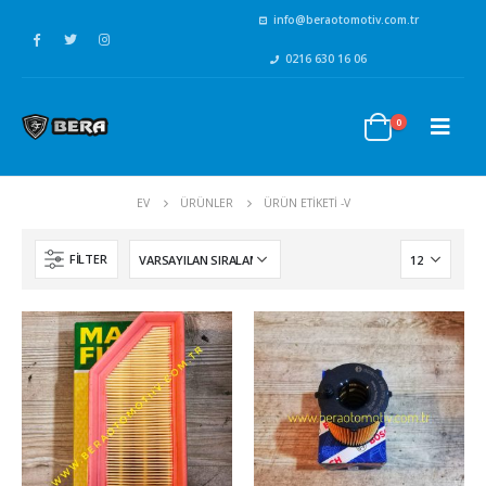
info@beraotomotiv.com.tr
0216 630 16 06
0
EV
ÜRÜNLER
ÜRÜN ETIKETI -
V
FILTER