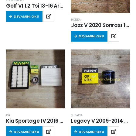
VOLKSWAGEN
Golf VI 1.2 Tsi 13-16 Arası Karbonlu Polen Filtresi (CJZ-CYV)
DEVAMINI OKU
HONDA
Jazz V 2020 Sonrası 1.5 eHEV Hava Filtresi
DEVAMINI OKU
KİA
SUBARU
Kia Sportage IV 2016 Sonrası 1.6 Benzinli Filtre Seti
Legacy V 2009-2014 Arası 2.0 Benzinli Yağ Filtresi
DEVAMINI OKU
DEVAMINI OKU