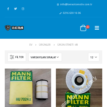
info@beraotomotiv.com.tr
0216 630 16 06
0
EV
ÜRÜNLER
ÜRÜN ETIKETI -
V8
FILTER