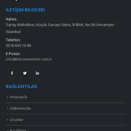
İLETIŞIM BILGILERI
Adres:
Saray Mahallesi, Küçük Sanayi Sitesi, B Blok, No:36 Ümraniye/
İstanbul
Telefon:
0216 630 16 06
E-Posta:
info@beraotomotiv.com.tr
BAĞLANTILAR
Anasayfa
Hakkımızda
Ürünler
Bayilikler