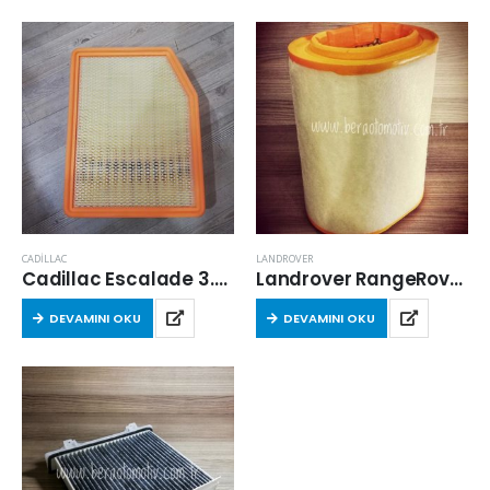
CADİLLAC
LANDROVER
Cadillac Escalade 3.0L L6 – 6.2L V8 2021 Sonrası Hava Filtresi
Landrover RangeRover III 02 – 05 Arası 4.4 V8 Benzinli Hava Filtresi
DEVAMINI OKU
DEVAMINI OKU