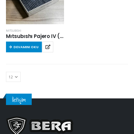
MITSUBISHI
Mıtsubıshı Pajero IV (V8,V9) 2006 Sonrası 3.8 v6 Kabin Filtresi
DEVAMINI OKU
İletişim