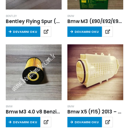
BENTLEY
BMW
Bentley Flying Spur (CMMC,CYCB) 2014 Sonrası 4.0 V8 Yağ Filtresi
Bmw M3 (E90/E92/E93) 2007-2013 Arası4.0 V8 Benzinli Yağ Filtresi
DEVAMINI OKU
DEVAMINI OKU
BMW
BMW
Bmw M3 4.0 v8 Benzinli (E90/E92/E93) 2007-2013 Arası Benzinli Yağ Filtresi
Bmw X5 (F15) 2013 – 2018 Arası 5.0 Benzinli Hava Filtresi Hava Filtresi
DEVAMINI OKU
DEVAMINI OKU