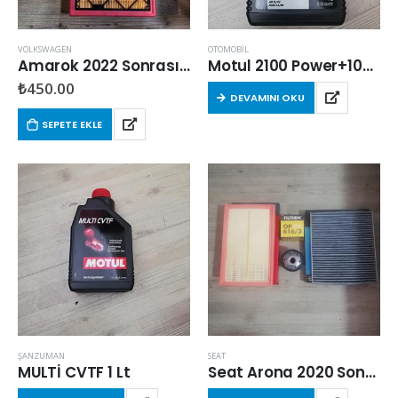
VOLKSWAGEN
OTOMOBİL
Amarok 2022 Sonrası 2.0 EcoBlue Hava Filtresi
Motul 2100 Power+10w40 1 Lt
₺
450.00
DEVAMINI OKU
SEPETE EKLE
ŞANZUMAN
SEAT
MULTİ CVTF 1 Lt
Seat Arona 2020 Sonrası 1.0 Tsi Filtre Seti