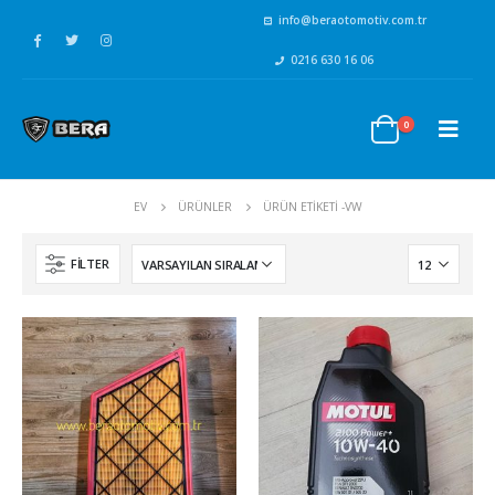
info@beraotomotiv.com.tr
0216 630 16 06
0
EV
ÜRÜNLER
ÜRÜN ETIKETI -
VW
FILTER