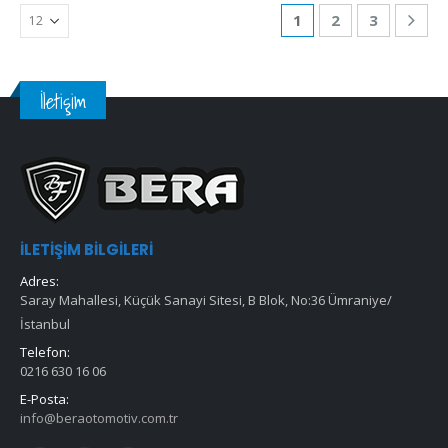
1
2
3
İletişim
İLETIŞIM BILGILERI
Adres:
Saray Mahallesi, Küçük Sanayi Sitesi, B Blok, No:36 Ümraniye/
İstanbul
Telefon:
0216 630 16 06
E-Posta:
info@beraotomotiv.com.tr