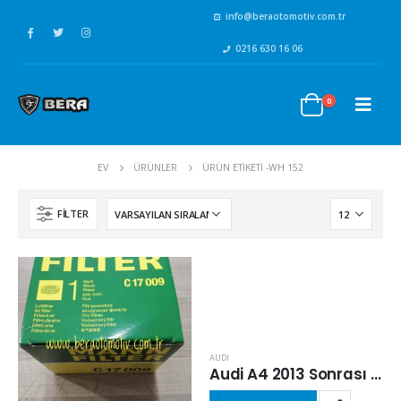
info@beraotomotiv.com.tr
0216 630 16 06
0
EV
ÜRÜNLER
ÜRÜN ETIKETI -
WH 152
FILTER
AUDI
Audi A4 2013 Sonrası 2.0 Dizel Hava Filtresi