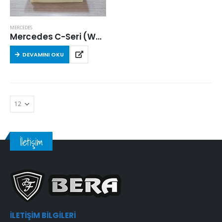
MERCEDES
Mercedes C-Seri (W203) C 220 CDI 2000-2007 Arası Hava Filtresi
DEVAMINI OKU
İletişim
İLETIŞIM BILGILERI