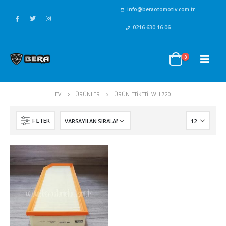
info@beraotomotiv.com.tr
0216 630 16 06
0
EV
ÜRÜNLER
ÜRÜN ETIKETI -
WH 720
FILTER