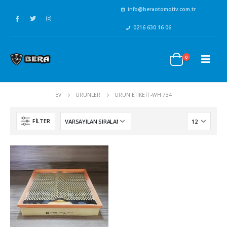
info@beraotomotiv.com.tr
0216 630 16 06
0
EV
ÜRÜNLER
ÜRÜN ETIKETI -
WH 734
FILTER