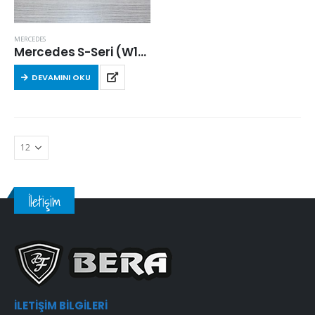
MERCEDES
Mercedes S-Seri (W140) S 300 Turbo-D 1996-1998 Arası Hava Filtresi
DEVAMINI OKU
İletişim
İLETIŞIM BILGILERI