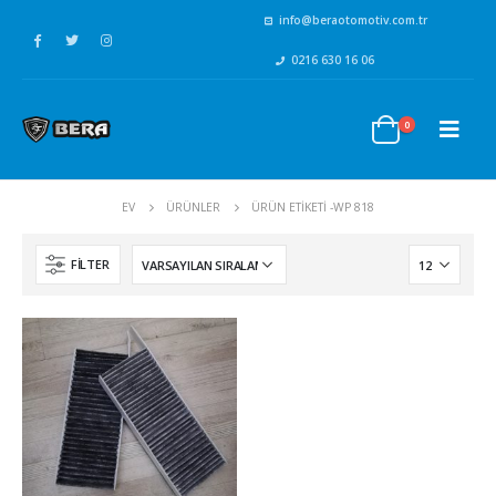
info@beraotomotiv.com.tr
0216 630 16 06
0
EV
ÜRÜNLER
ÜRÜN ETIKETI -
WP 818
FILTER