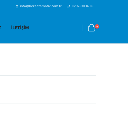
info@beraotomotiv.com.tr
0216 630 16 06
0
Z
İLETIŞIM