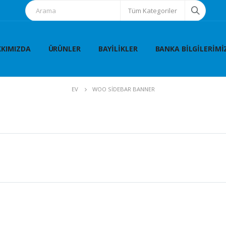
Tüm Kategoriler
KIMIZDA
ÜRÜNLER
BAYILIKLER
BANKA BILGILERIMI
EV
WOO SIDEBAR BANNER