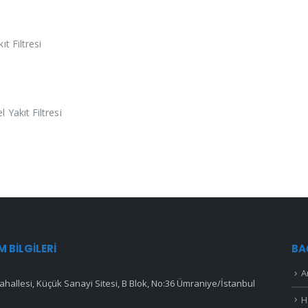
t Filtresi
 Yakıt Filtresi
IM BILGILERI
BA
A
hallesi, Küçük Sanayi Sitesi, B Blok, No:36 Ümraniye/İstanbul
H