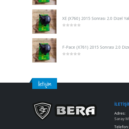
0
out of 5
XE (X760) 2015 Sonrası 2.0 Dizel Yakı
0
out of 5
F-Pace (X761) 2015 Sonrası 2.0 Dizel
0
out of 5
İletişim
İLETIŞ
Adres:
Saray Ma
Telefon: