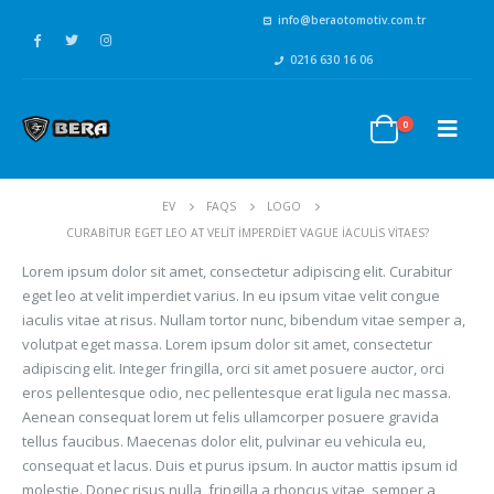
info@beraotomotiv.com.tr
0216 630 16 06
0
EV
FAQS
LOGO
CURABITUR EGET LEO AT VELIT IMPERDIET VAGUE IACULIS VITAES?
Lorem ipsum dolor sit amet, consectetur adipiscing elit. Curabitur
eget leo at velit imperdiet varius. In eu ipsum vitae velit congue
iaculis vitae at risus. Nullam tortor nunc, bibendum vitae semper a,
volutpat eget massa. Lorem ipsum dolor sit amet, consectetur
adipiscing elit. Integer fringilla, orci sit amet posuere auctor, orci
eros pellentesque odio, nec pellentesque erat ligula nec massa.
Aenean consequat lorem ut felis ullamcorper posuere gravida
tellus faucibus. Maecenas dolor elit, pulvinar eu vehicula eu,
consequat et lacus. Duis et purus ipsum. In auctor mattis ipsum id
molestie. Donec risus nulla, fringilla a rhoncus vitae, semper a