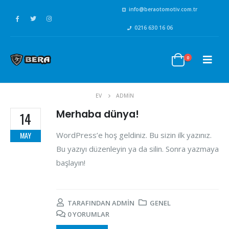
info@beraotomotiv.com.tr
0216 630 16 06
0
EV
ADMIN
Merhaba dünya!
14
WordPress’e hoş geldiniz. Bu sizin ilk yazınız.
MAY
Bu yazıyı düzenleyin ya da silin. Sonra yazmaya
başlayın!
TARAFINDAN
ADMIN
GENEL
0 YORUMLAR