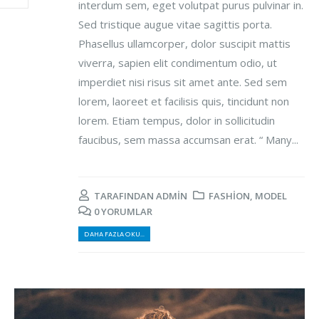
interdum sem, eget volutpat purus pulvinar in.
Sed tristique augue vitae sagittis porta.
Phasellus ullamcorper, dolor suscipit mattis
viverra, sapien elit condimentum odio, ut
imperdiet nisi risus sit amet ante. Sed sem
lorem, laoreet et facilisis quis, tincidunt non
lorem. Etiam tempus, dolor in sollicitudin
faucibus, sem massa accumsan erat. “ Many...
TARAFINDAN
ADMIN
FASHION
,
MODEL
0 YORUMLAR
DAHA FAZLA OKU...
Video
oynatıcı