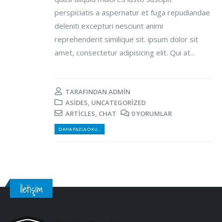
perspiciatis a aspernatur et fuga repudiandae
deleniti excepturi nesciunt animi
reprehenderit similique sit. ipsum dolor sit
amet, consectetur adipisicing elit. Qui at...
TARAFINDAN
ADMIN
ASIDES
,
UNCATEGORIZED
ARTICLES
,
CHAT
0 YORUMLAR
DAHA FAZLA OKU...
İletişim