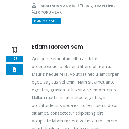
TARAFINDAN
ADMIN
BAG
,
TRAVELING
0 YORUMLAR
DAHA FAZLA OKU...
Etiam laoreet sem
13
Quisque elementum nibh at dolor
HAZ
pellentesque, a eleifend libero pharetra.
Mauris neque felis, volutpat nec ullamcorper
eget, sagittis vel enim. Nam sit amet ante
egestas, gravida tellus vitae, semper eros.
Nullam mattis mi at metus egestas, in
porttitor lectus sodales. Lorem ipsum dolor
sit amet, consectetur adipisicing elit.
Voluptate laborum vero voluptatum. Lorem
quasi aliquid maiores iusto suscipit