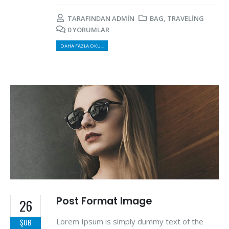
TARAFINDAN
ADMIN
BAG
,
TRAVELING
0 YORUMLAR
DAHA FAZLA OKU...
Post Format Image
26
Lorem Ipsum is simply dummy text of the
ŞUB