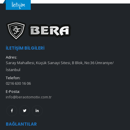
İletişim
İLETIŞIM BILGILERI
Adres:
Saray Mahallesi, Küçük Sanayi Sitesi, B Blok, No:36 Ümraniye/
İstanbul
Telefon:
0216 630 16 06
E-Posta:
info@beraotomotiv.com.tr