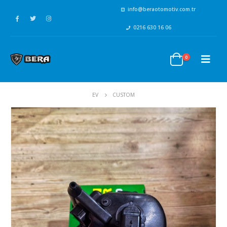
info@beraotomotiv.com.tr
0216 630 16 06
0
EV
CUSTOM