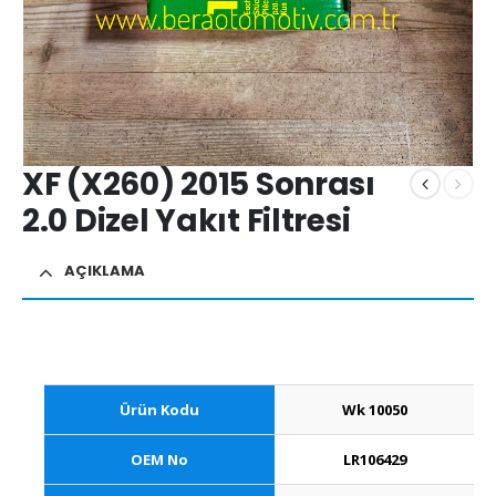
XF (X260) 2015 Sonrası
2.0 Dizel Yakıt Filtresi
AÇIKLAMA
Ürün Kodu
Wk 10050
OEM No
LR106429