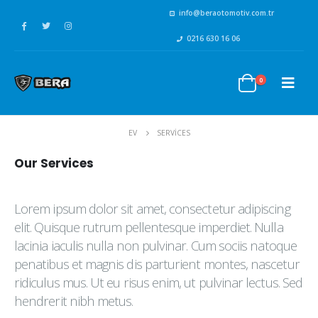
info@beraotomotiv.com.tr
0216 630 16 06
0
EV
SERVICES
Our
Services
Lorem ipsum dolor sit amet, consectetur adipiscing
elit. Quisque rutrum pellentesque imperdiet. Nulla
lacinia iaculis nulla non pulvinar. Cum sociis natoque
penatibus et magnis dis parturient montes, nascetur
ridiculus mus. Ut eu risus enim, ut pulvinar lectus. Sed
hendrerit nibh metus.