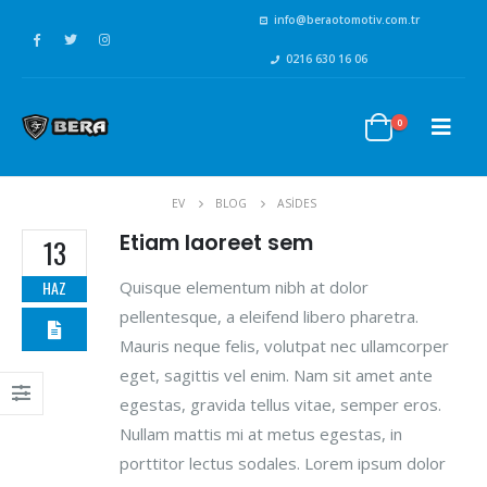
info@beraotomotiv.com.tr
0216 630 16 06
0
EV
BLOG
ASIDES
Etiam laoreet sem
13
Quisque elementum nibh at dolor
HAZ
pellentesque, a eleifend libero pharetra.
Mauris neque felis, volutpat nec ullamcorper
eget, sagittis vel enim. Nam sit amet ante
egestas, gravida tellus vitae, semper eros.
Nullam mattis mi at metus egestas, in
porttitor lectus sodales. Lorem ipsum dolor