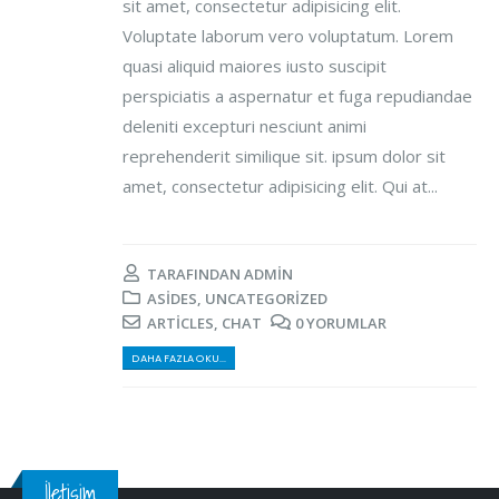
sit amet, consectetur adipisicing elit.
Voluptate laborum vero voluptatum. Lorem
quasi aliquid maiores iusto suscipit
perspiciatis a aspernatur et fuga repudiandae
deleniti excepturi nesciunt animi
reprehenderit similique sit. ipsum dolor sit
amet, consectetur adipisicing elit. Qui at...
TARAFINDAN
ADMIN
ASIDES
,
UNCATEGORIZED
ARTICLES
,
CHAT
0 YORUMLAR
DAHA FAZLA OKU...
İletişim